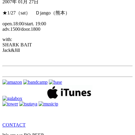
2007年 01月 27日
★1/27（sat） Ｄjango（熊本）
open.18:00/start. 19:00
adv.1500/door.1800
with:
SHARK BAIT
Jack&Jill
CONTACT