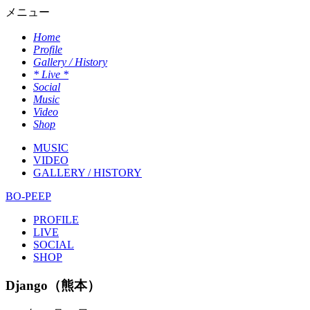
メニュー
Home
Profile
Gallery / History
* Live *
Social
Music
Video
Shop
MUSIC
VIDEO
GALLERY / HISTORY
BO-PEEP
PROFILE
LIVE
SOCIAL
SHOP
Django（熊本）