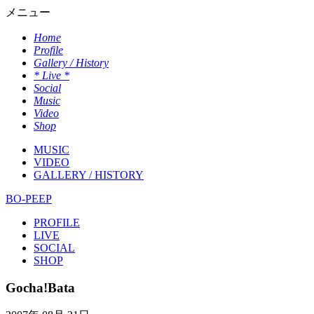
メニュー
Home
Profile
Gallery / History
* Live *
Social
Music
Video
Shop
MUSIC
VIDEO
GALLERY / HISTORY
BO-PEEP
PROFILE
LIVE
SOCIAL
SHOP
Gocha!Bata