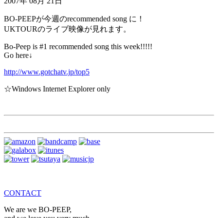
2007年 08月 21日
BO-PEEPが今週のrecommended song に！
UKTOURのライブ映像が見れます。
Bo-Peep is #1 recommended song this week!!!!!
Go here↓
http://www.gotchatv.jp/top5
☆Windows Internet Explorer only
CONTACT
We are we BO-PEEP,