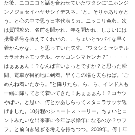
た後、ニコニコと話を合わせていたワタシに”ニホンジ
ンノジョセイハヤサシイデスネ。”と。そりゃありがと
う。と心の中で思う日本代表ミカ。ニッコリ会釈。次
は質問攻め。名前を聞かれ、年を聞かれ、しまいには
携帯番号を教えてくれだの。。ちょいとヤバイな早く
着かんかな。。と思っていた矢先、”ワタシミセシテル
カラオカネモッテル。ケッコンシマセンカ？”・・・・
はぁぁぁん！？なんば言いよっとですか？と思った瞬
間、電車が目的地に到着。早くこの場を去らねば。”ご
めんね着いたから。”と降りたら、ら、ら、インド人も
一緒に降りてきて着いてきた！あぁぁぁん！？コヤツ
やばい。と思い、何とかあしらってスタコラサッサ逃
げました。10分程のショートストーリー。ちょいとコ
ントみたいな出来事に今年は求婚年になるのか？ウフ
フ。と前向き過ぎる考えを持ちつつ。2009年。何十年