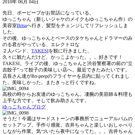
2010年 06月 04日
先日、ボーピープがお世話になっている。
ゆっこちゃん（新しいジャケのメイクもゆっこちゃん作）の
美容室
Brisa
へ行き、髪型をチェンジしてリフレッシュしま
した。
その後、ゆっこちゃんとベースのタケちゃんとドラマーのみ
のる君がやっている、エレクトロな
２人バンド、
TAKESI
を観に行きました。
久々に観たんだけど、かっこよかった。。。好きです！
TAKESI。ライブの後、ゆっこちゃんと渋谷警察署の前の”立
吉餃子”って餃子の美味しい店へ。最近できたみたいです。
店長さん達がBo-peepのフライヤーを店内に貼ってくれまし
た。美味しかった。またきっと行くですね。
高校の時からお友達のゆっこちゃん。凄腕の美容師＆料理も
上手な方です。そして飲み助さんです。
ゆっこちゃんブログ
そうだ！今週はサードストーンの事務所でニューアルバムの
セットアップ。手作り感覚。吉井ちゃんと楽しいおしゃべり
しながら作業。気づいたら夜中になってた。。。吉井ちゃん