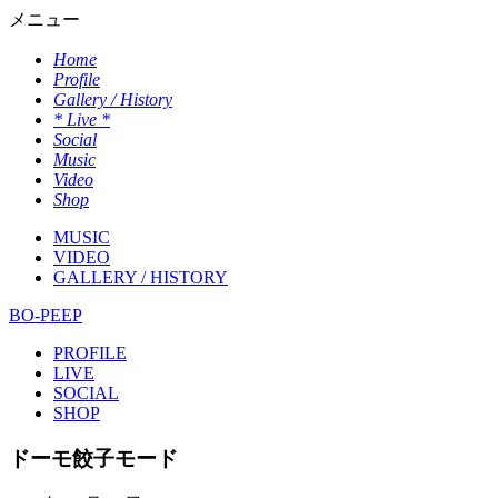
メニュー
Home
Profile
Gallery / History
* Live *
Social
Music
Video
Shop
MUSIC
VIDEO
GALLERY / HISTORY
BO-PEEP
PROFILE
LIVE
SOCIAL
SHOP
ドーモ餃子モード