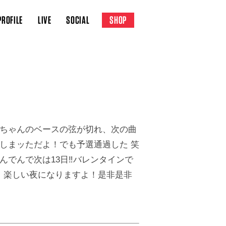
PROFILE
LIVE
SOCIAL
SHOP
ケちゃんのベースの弦が切れ、次の曲
しまッただよ！でも予選通過した 笑
んでんで次は13日‼バレンタインで
！楽しい夜になりますよ！是非是非